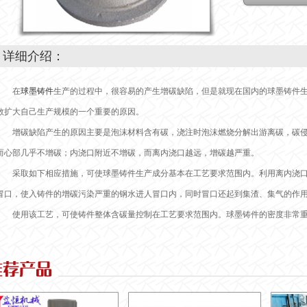
详细介绍：
在
球墨铸件
生产的过程中，很容易的产生增碳缺陷，但是就现在国内的球墨铸件
敢扩大自己生产规模的一个重要的原因。
增碳缺陷产生的原因主要是泡沫材料含有碳，浇注时泡沫燃烧分解出游离碳，碳
而心部几乎不增碳；内浇口附近不增碳，而离内浇口越远，增碳越严重。
采取如下相应措施，可使球墨铸件生产成分基本在工艺要求范围内。利用离内浇口
冒口，使入铸件的增碳污染严重的钢水进人冒口内，同时冒口还起到集渣、集气的作
使用该工艺，可使铸件整体含碳量控制在工艺要求范围内。球墨铸件的密度非常