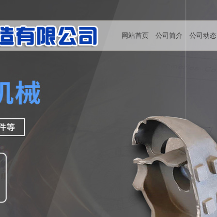
网站首页
公司简介
公司动态